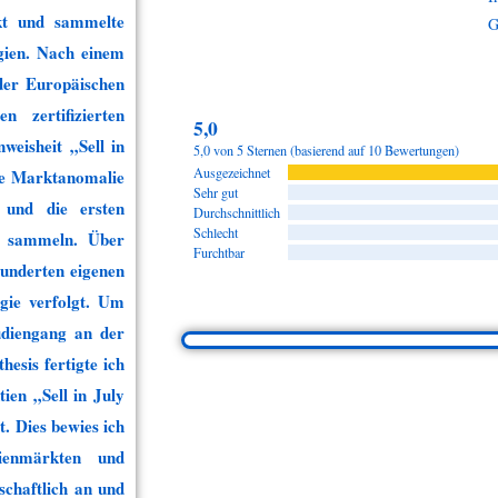
kt und sammelte
G
gien. Nach einem
der Europäischen
 zertifizierten
5,0
weisheit „Sell in
5,0 von 5 Sternen (basierend auf 10 Bewertungen)
Ausgezeichnet
se Marktanomalie
Sehr gut
 und die ersten
Durchschnittlich
Schlecht
zu sammeln. Über
Furchtbar
hunderten eigenen
egie verfolgt. Um
tudiengang an der
sis fertigte ich
ien „Sell in July
t. Dies bewies ich
tienmärkten und
schaftlich an und