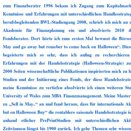
zum Finanzberater 1996 bekam ich Zugang zum Kapitalmar
Kenntnisse und Erfahrungen mit unterschiedlichen Handlesstrate
berufsbegleitenden BWL-Studiengang 2008, schrieb ich mich an 
Akademie für Finanzplanung ein und absolvierte 2010 den
Fondsberater. Dort hörte ich zum ersten Mal bewusst die Börsen
May and go away but remeber to come back on Halloween“. Die
begeisterte mich so sehr, dass ich anfing zu recherchieren
Erfahrungen mit der Handelsstrategie (Halloween-Strategie) 
2000 Seiten wissenschaftliche Publikationen inspirierten mich zu 
Studien und der Initiierung eines Fonds, der diese Handelsstrat
meine Kenntnisse zu vertiefen absolvierte ich einen weiteren S
University of Wales zum MBA Finanzmanagement. Meine Masterthe
zu „Sell in May..“ an und fand heraus, dass für internationale Akt
but on Halloween Buy“ die rentablere saisonale Handelsstrategie is
anhand etlicher PrePrintStudien mit unterschiedlichen Ak
Zeiträumen längst bis 1900 zurück. Ich gehe Themen sehr wissen