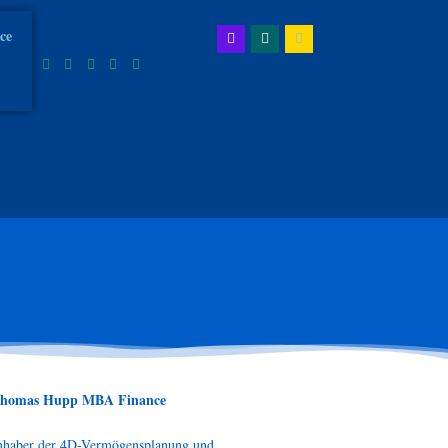
ice
homas Hupp MBA Finance
nhaber der 4D-Vermögensplanung und