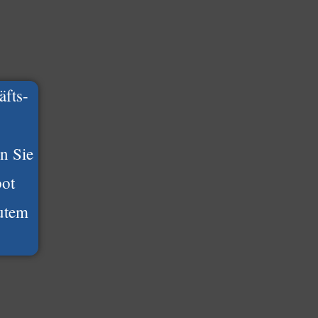
äfts-
n Sie
pot
gutem