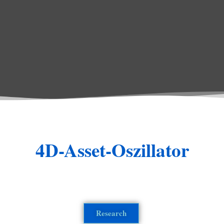
4D-Asset-Oszillator
Research