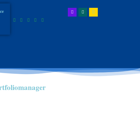
ice
tfoliomanager