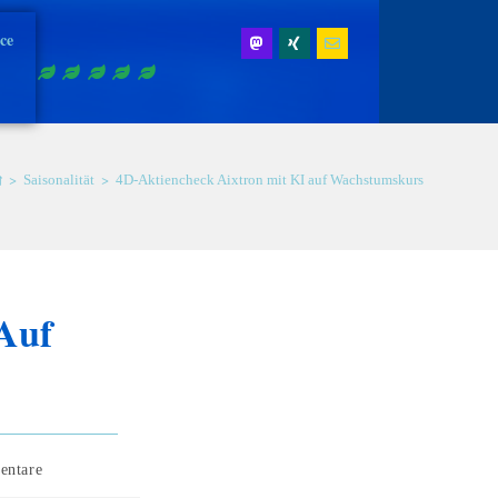
ice
>
>
Saisonalität
4D-Aktiencheck Aixtron mit KI auf Wachstumskurs
Auf
entare