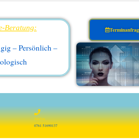
e-Beratung:
Terminanfra
gig – Persönlich –
ologisch
Telefon
0761 51690137