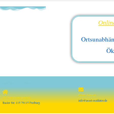
Onlin
Ortsunabhän
Ök
Email Adresse
4D-Vermögensplanung
info@asset-oszillator.de
Basler Str. 115 79115 Freiburg