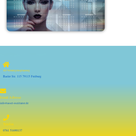
4D-Vermögensplanung
Basler Str. 115 79115 Freiburg
Email Adresse
info@asset-oszillator.de
Telefon
0761 51690137