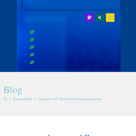
Blog
>
>
Saisonalität
Aumann AG Aktienrückkaufprogramm