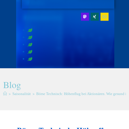
Blog
>
>
Saisonalität
Börse Technisch: Höhenflug bei Aktionären. Wie gesund ist