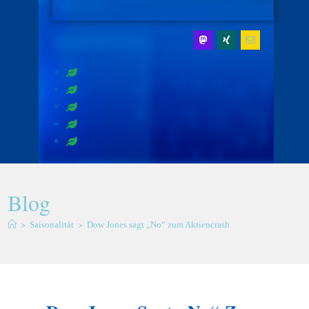
Blog
>
>
Saisonalität
Dow Jones sagt „No“ zum Aktiencrash