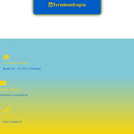
Terminanfragen
4D-Vermögensplanung
Basler Str. 115 79115 Freiburg
Email Adresse
info@asset-oszillator.de
Telefon
0761 51690137