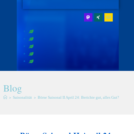
Blog
>
>
Saisonalität
Börse Saisonal II April 24: Berichte gut, alles Gut?