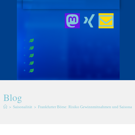
Blog
>
>
Saisonalität
Frankfurter Börse: Risiko Gewinnmitnahmen und Saisonalit