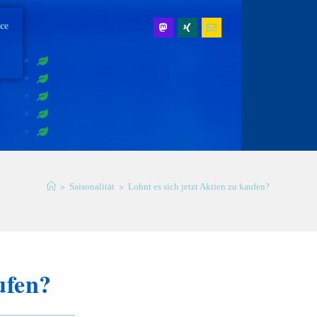
ice
>
>
Saisonalität
Lohnt es sich jetzt Aktien zu kaufen?
ufen?