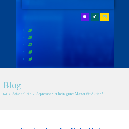
Blog
>
>
Saisonalität
September ist kein guter Monat für Aktien!