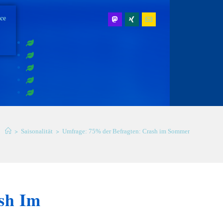
ice
>
>
Saisonalität
Umfrage: 75% der Befragten: Crash im Sommer
sh Im