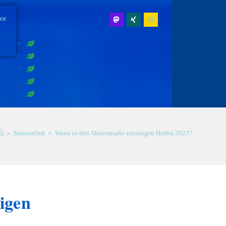
ice
>
>
Saisonalität
Wann in den Aktienmarkt einsteigen Herbst 2023?
igen