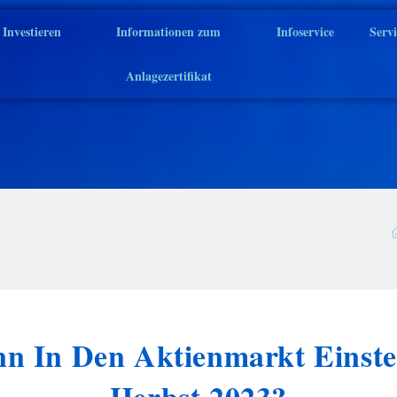
Investieren
Informationen zum
Infoservice
Serv
Anlagezertifikat
n In Den Aktienmarkt Einste