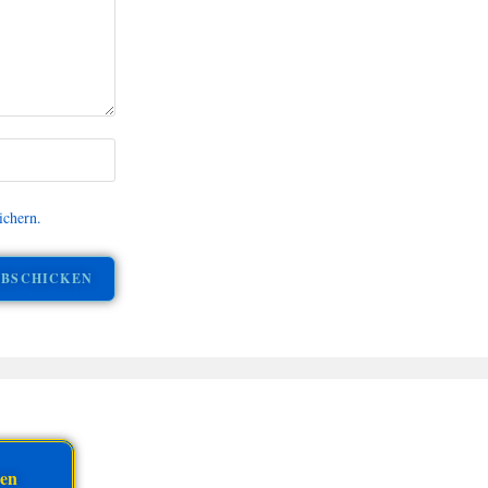
ichern.
gen