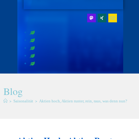
Blog
>
>
Saisonalität
Aktien hoch, Aktien runter, rein, raus, was denn nun?