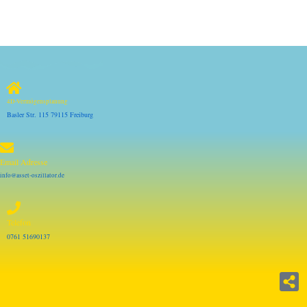
4D-Vermögensplanung
Basler Str. 115 79115 Freiburg
Email Adresse
info@asset-oszillator.de
Telefon
0761 51690137