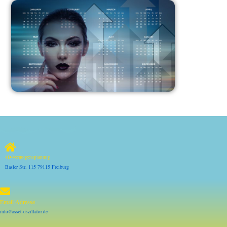
4D-Vermögensplanung
Basler Str. 115 79115 Freiburg
Email Adresse
info@asset-oszillator.de