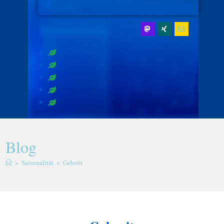
Blog
>
>
Saisonalität
Geberit