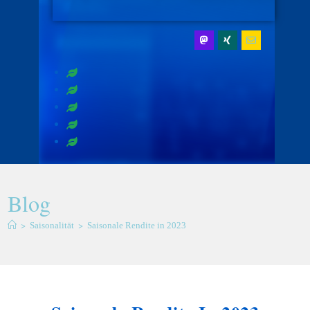
Blog
>
>
Saisonalität
Saisonale Rendite in 2023