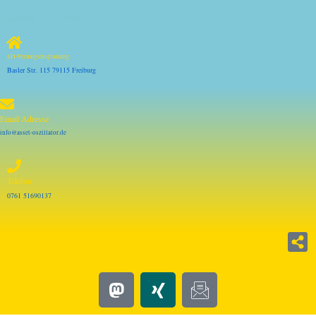
4D-Vermögensplanung
Basler Str. 115 79115 Freiburg
Email Adresse
info@asset-oszillator.de
Telefon
0761 51690137